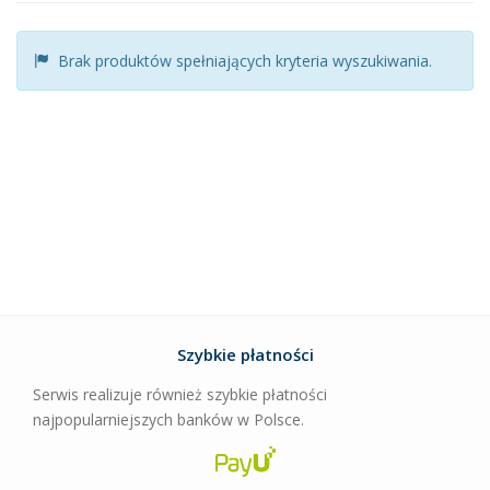
Reprodukcje
Ramki
Brak produktów spełniających kryteria wyszukiwania.
Fototapety
Obrazy
Obrazy Na Płótnie
Kalendarze
Gadżety
Tagi
Minionki
Paryż
dziecięce
kosmos
Minnie Mouse
Mickey Mouse
Batman
obraz na drewnie
Marilyn Monroe
Szybkie płatności
Bob Marley
piłka nożna
Neymar
abstrakcja
filmowe
Serwis realizuje również szybkie płatności
obraz na drewnie
lustra w ramie
James Bond
sport
najpopularniejszych banków w Polsce.
Barcelona
Arsenal
Ronaldo
Messi
trójwymiarowe
Disney
Star Wars
reprezentacja
kulinaria
Kubuś Puchatek
Despicable Me
Looney Tunes