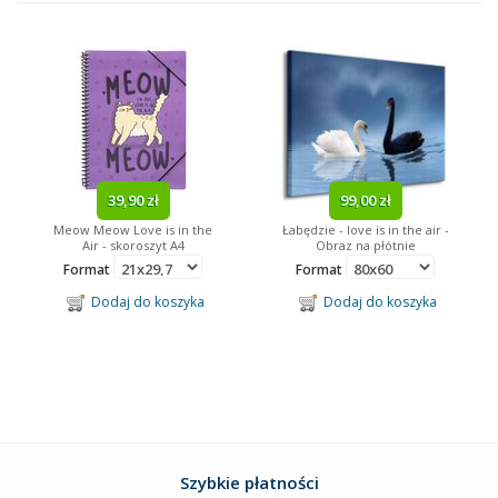
Reprodukcje
Ramki
Fototapety
Obrazy
Obrazy Na Płótnie
Kalendarze
39,90 zł
99,00 zł
Meow Meow Love is in the
Łabędzie - love is in the air -
Gadżety
Air - skoroszyt A4
Obraz na płótnie
Format
Format
Tagi
Dodaj do koszyka
Dodaj do koszyka
Minionki
Paryż
dziecięce
kosmos
Minnie Mouse
Mickey Mouse
Batman
obraz na drewnie
Marilyn Monroe
Bob Marley
piłka nożna
Neymar
abstrakcja
filmowe
obraz na drewnie
lustra w ramie
James Bond
sport
Barcelona
Arsenal
Ronaldo
Messi
trójwymiarowe
Disney
Star Wars
reprezentacja
kulinaria
Szybkie płatności
Kubuś Puchatek
Despicable Me
Looney Tunes