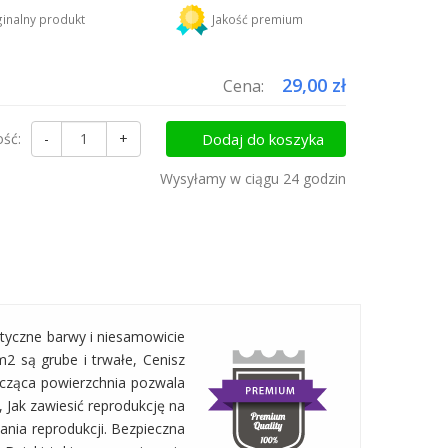
DHL
18,45 zł
inalny produkt
Jakość premium
uktów do koszyka i zapłać za wysyłkę tylko raz!
29,00 zł
Cena:
ość:
-
+
Dodaj do koszyka
Wysyłamy w ciągu 24 godzin
tyczne barwy i niesamowicie
2 są grube i trwałe, Cenisz
szcząca powierzchnia pozwala
 Jak zawiesić reprodukcję na
nia reprodukcji. Bezpieczna