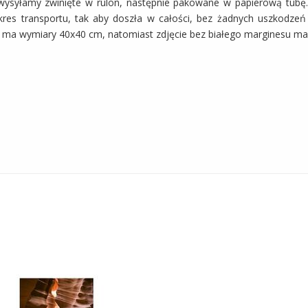
wysyłamy zwinięte w rulon, następnie pakowane w papierową tubę.
kres transportu, tak aby doszła w całości, bez żadnych uszkodze
usz ma wymiary 40x40 cm, natomiast zdjęcie bez białego marginesu m