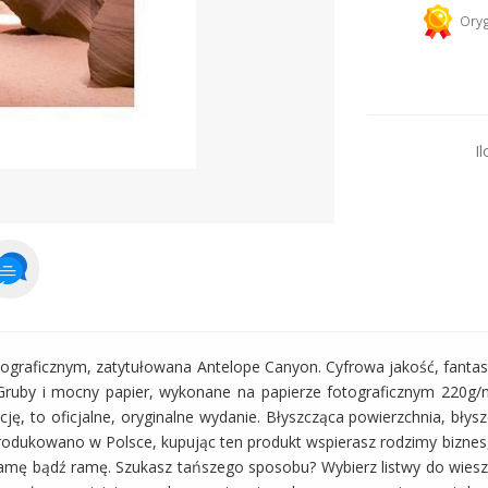
Kurier 
Oryg
Dodaj więcej prod
Il
ograficznym, zatytułowana Antelope Canyon. Cyfrowa jakość, fantas
Gruby i mocny papier, wykonane na papierze fotograficznym 220g/m
ję, to oficjalne, oryginalne wydanie. Błyszcząca powierzchnia, bły
rodukowano w Polsce, kupując ten produkt wspierasz rodzimy biznes,
ramę bądź ramę. Szukasz tańszego sposobu? Wybierz listwy do wiesza