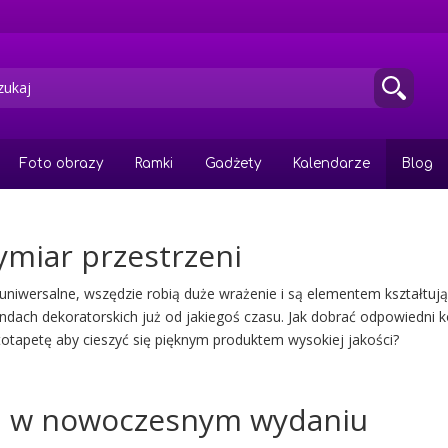
Foto obrazy
Ramki
Gadżety
Kalendarze
Blog
ymiar przestrzeni
są uniwersalne, wszędzie robią duże wrażenie i są elementem kształtu
ndach dekoratorskich już od jakiegoś czasu. Jak dobrać odpowiedni k
otapetę aby cieszyć się pięknym produktem wysokiej jakości?
cja w nowoczesnym wydaniu