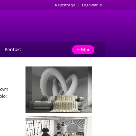
Rejestracja
Logowanie
Kontakt
Edytor
jącym
olor,