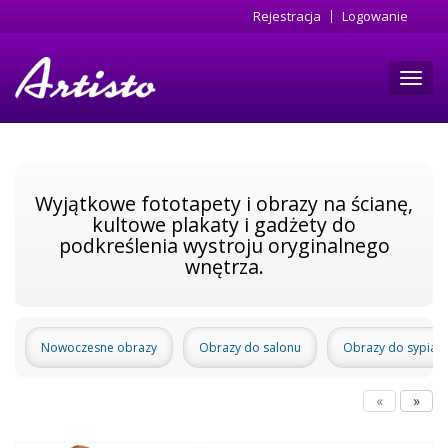
Przejdź
Rejestracja
Logowanie
do
treści
Toggl
navig
Wyjątkowe fototapety i obrazy na ścianę,
kultowe plakaty i gadżety do
podkreślenia wystroju oryginalnego
wnętrza.
Nowoczesne obrazy
Obrazy do salonu
Obrazy do sypialn
«
»