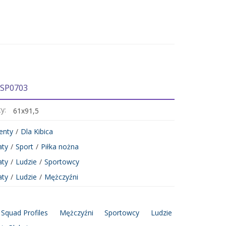
 SP0703
ty:
61x91,5
enty
/
Dla Kibica
aty
/
Sport
/
Piłka nożna
aty
/
Ludzie
/
Sportowcy
aty
/
Ludzie
/
Mężczyźni
 Squad Profiles
Mężczyźni
Sportowcy
Ludzie