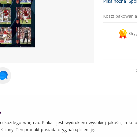
Piłka nożna
Spo
Koszt pakowania
Kurier 
Oryg
Dodaj więcej prod
Il
s
do każdego wnętrza. Plakat jest wydrukiem wysokiej jakości, a kolo
ciany. Ten produkt posiada oryginalną licencję.