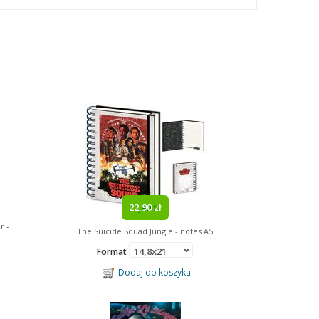
22,90 zł
r -
The Suicide Squad Jungle - notes A5
Format
Dodaj do koszyka