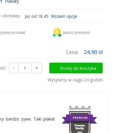
rt
Plakaty
 i dostawy:
Już od 18,45
Rozwiń opcje
DHL
18,45 zł
inalny produkt
Jakość premium
uktów do koszyka i zapłać za wysyłkę tylko raz!
24,90 zł
Cena:
ość:
-
+
Dodaj do koszyka
Wysyłamy w ciągu 24 godzin
ry bardzo żywe. Taki plakat