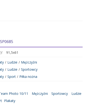
 SP0685
ty:
91,5x61
aty
/
Ludzie
/
Mężczyźni
aty
/
Ludzie
/
Sportowcy
aty
/
Sport
/
Piłka nożna
 Team Photo 10/11
Mężczyźni
Sportowcy
Ludzie
rt
Plakaty