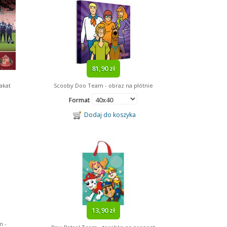
81,90 zł
akat
Scooby Doo Team - obraz na płótnie
Format
Dodaj do koszyka
13,90 zł
m -