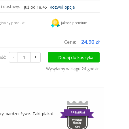
 i dostawy:
Już od 18,45
Rozwiń opcje
DHL
18,45 zł
inalny produkt
Jakość premium
uktów do koszyka i zapłać za wysyłkę tylko raz!
24,90 zł
Cena:
ość:
-
+
Dodaj do koszyka
Wysyłamy w ciągu 24 godzin
ry bardzo żywe. Taki plakat