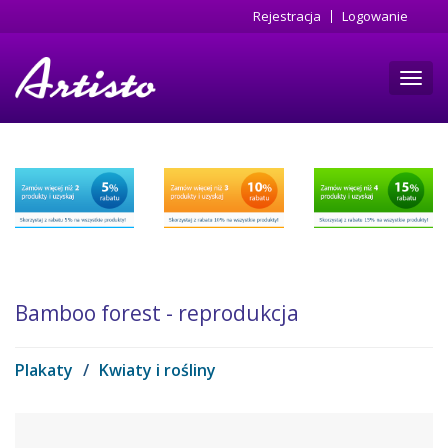
Przejdź
Rejestracja
Logowanie
do
treści
Toggl
navig
Bamboo forest - reprodukcja
Plakaty
/
Kwiaty i rośliny