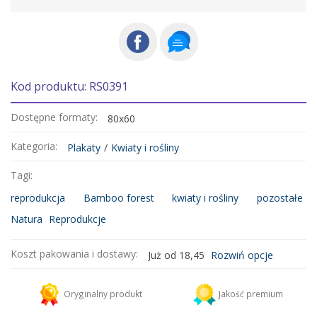
Kod produktu: RS0391
Dostępne formaty:
80x60
Kategoria:
Plakaty
/
Kwiaty i rośliny
Tagi:
reprodukcja
Bamboo forest
kwiaty i rośliny
pozostałe
Natura
Reprodukcje
Koszt pakowania i dostawy:
Już od 18,45
Rozwiń opcje
Kurier DHL
18,45 zł
Oryginalny produkt
Jakość premium
Dodaj więcej produktów do koszyka i zapłać za wysyłkę tylko raz!