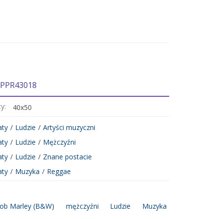
 PPR43018
ty:
40x50
aty
/
Ludzie
/
Artyści muzyczni
aty
/
Ludzie
/
Mężczyźni
aty
/
Ludzie
/
Znane postacie
aty
/
Muzyka
/
Reggae
ob Marley (B&W)
mężczyźni
Ludzie
Muzyka