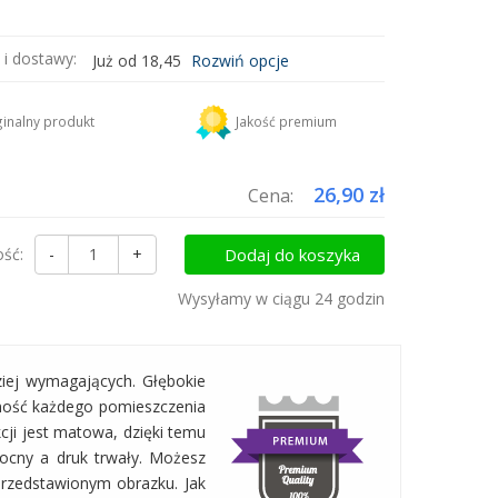
 i dostawy:
Już od 18,45
Rozwiń opcje
DHL
18,45 zł
inalny produkt
Jakość premium
uktów do koszyka i zapłać za wysyłkę tylko raz!
26,90 zł
Cena:
ość:
-
+
Dodaj do koszyka
Wysyłamy w ciągu 24 godzin
ziej wymagających. Głębokie
yjność każdego pomieszczenia
kcji jest matowa, dzięki temu
mocny a druk trwały. Możesz
przedstawionym obrazku. Jak