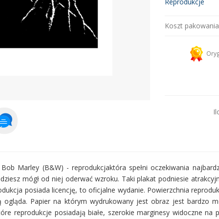
Reprodukcje
Koszt pakowania
Kurier 
Oryg
Dodaj więcej prod
Il
i? Bob Marley (B&W) - reprodukcjaktóra spełni oczekiwania najbard
 będziesz mógł od niej oderwać wzroku. Taki plakat podniesie atrakc
odukcja posiada licencję, to oficjalne wydanie. Powierzchnia reprodu
 ją ogląda. Papier na którym wydrukowany jest obraz jest bardzo 
które reprodukcje posiadają białe, szerokie marginesy widoczne na 