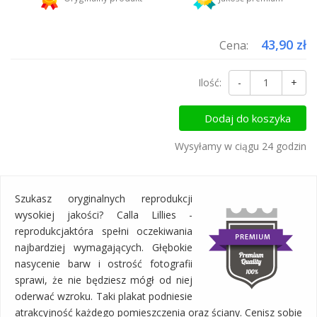
Dodaj więcej produktów do koszyka i zapłać za wysyłkę tylko raz!
43,90 zł
Cena:
Ilość:
-
+
Dodaj do koszyka
Wysyłamy w ciągu 24 godzin
Szukasz oryginalnych reprodukcji
wysokiej jakości? Calla Lillies -
reprodukcjaktóra spełni oczekiwania
najbardziej wymagających. Głębokie
nasycenie barw i ostrość fotografii
sprawi, że nie będziesz mógł od niej
oderwać wzroku. Taki plakat podniesie
atrakcyjność każdego pomieszczenia oraz ściany. Cenisz sobie