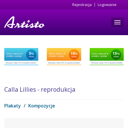
Przejdź
Rejestracja
Logowanie
do
treści
Toggl
navig
Calla Lillies - reprodukcja
Plakaty
/
Kompozycje