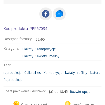
Kod produktu: PPR67034
Dostępne formaty:
33x95
Kategoria:
Plakaty
/
Kompozycje
Plakaty
/
Kwiaty i rośliny
Tagi:
reprodukcja
Calla Lillies
Kompozycje
kwiaty i rośliny
Natura
Reprodukcje
Koszt pakowania i dostawy:
Już od 18,45
Rozwiń opcje
Kurier DHL
18,45 zł
Oryginalny produkt
Jakość premium