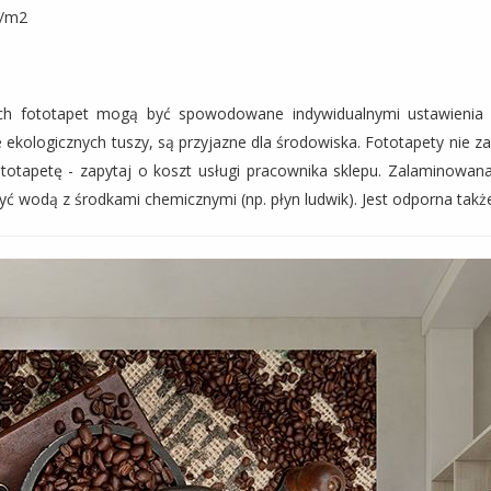
g/m2
iach fototapet mogą być spowodowane indywidualnymi ustawieni
 ekologicznych tuszy, są przyjazne dla środowiska. Fototapety nie z
otapetę - zapytaj o koszt usługi pracownika sklepu. Zalaminowana
yć wodą z środkami chemicznymi (np. płyn ludwik). Jest odporna takż