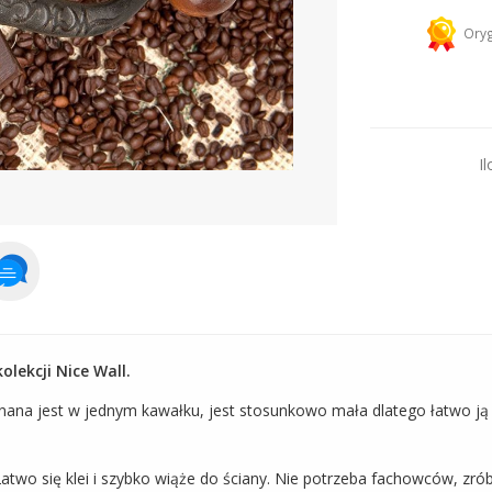
Kurier 
Oryg
Dodaj więcej prod
Il
lekcji Nice Wall.
nana jest w jednym kawałku, jest stosunkowo mała dlatego łatwo ją
atwo się klei i szybko wiąże do ściany. Nie potrzeba fachowców, zró