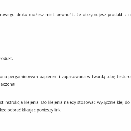
frowego druku możesz mieć pewność, że otrzymujesz produkt z na
rodukt.
czona pergaminowym papierem i zapakowana w twardą tubę tekturow
ieczona!
instrukcja klejenia. Do klejenia należy stosować wyłącznie klej do
że pobrać klikając poniższy link.