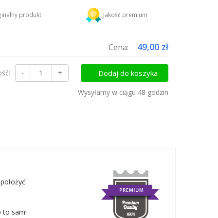
DHL
18,45 zł
inalny produkt
Jakość premium
uktów do koszyka i zapłać za wysyłkę tylko raz!
49,00 zł
Cena:
ość:
-
+
Dodaj do koszyka
Wysyłamy w ciągu 48 godzin
 położyć.
b to sam!