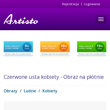
Przejdź
Rejestracja
Logowanie
do
treści
Toggl
navig
Czerwone usta kobiety - Obraz na płótnie
Obrazy
/
Ludzie
/
Kobiety