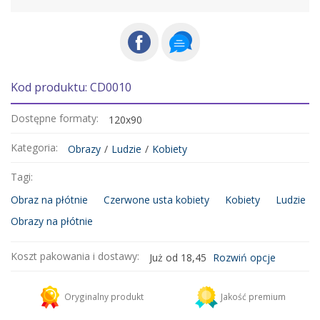
Kod produktu: CD0010
Dostępne formaty:
120x90
Kategoria:
Obrazy
/
Ludzie
/
Kobiety
Tagi:
Obraz na płótnie
Czerwone usta kobiety
Kobiety
Ludzie
Obrazy na płótnie
Koszt pakowania i dostawy:
Już od 18,45
Rozwiń opcje
Kurier DHL
18,45 zł
Oryginalny produkt
Jakość premium
Dodaj więcej produktów do koszyka i zapłać za wysyłkę tylko raz!