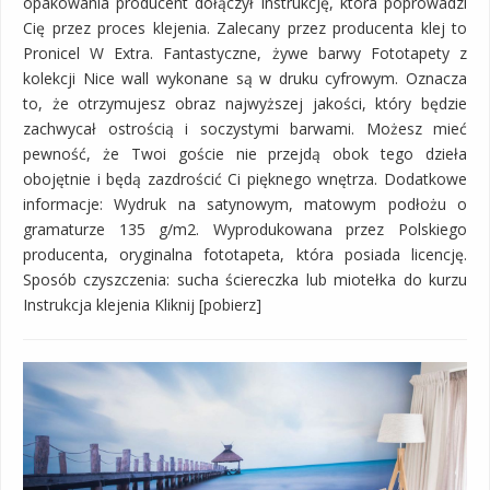
opakowania producent dołączył instrukcję, która poprowadzi
Cię przez proces klejenia. Zalecany przez producenta klej to
Pronicel W Extra. Fantastyczne, żywe barwy Fototapety z
kolekcji Nice wall wykonane są w druku cyfrowym. Oznacza
to, że otrzymujesz obraz najwyższej jakości, który będzie
zachwycał ostrością i soczystymi barwami. Możesz mieć
pewność, że Twoi goście nie przejdą obok tego dzieła
obojętnie i będą zazdrościć Ci pięknego wnętrza. Dodatkowe
informacje: Wydruk na satynowym, matowym podłożu o
gramaturze 135 g/m2. Wyprodukowana przez Polskiego
producenta, oryginalna fototapeta, która posiada licencję.
Sposób czyszczenia: sucha ściereczka lub miotełka do kurzu
Instrukcja klejenia Kliknij [pobierz]