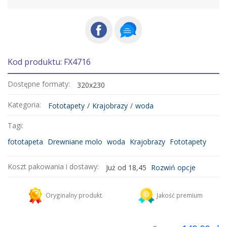
Kod produktu: FX4716
Dostępne formaty:
320x230
Kategoria:
Fototapety
/
Krajobrazy
/
woda
Tagi:
fototapeta
Drewniane molo
woda
Krajobrazy
Fototapety
Koszt pakowania i dostawy:
Już od 18,45
Rozwiń opcje
Kurier DHL
18,45 zł
Oryginalny produkt
Jakość premium
Dodaj więcej produktów do koszyka i zapłać za wysyłkę tylko raz!