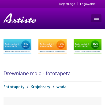
Przejdź
Rejestracja
Logowanie
do
treści
Toggl
navig
Drewniane molo - fototapeta
Fototapety
/
Krajobrazy
/
woda