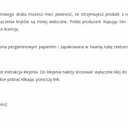
frowego druku możesz mieć pewność, że otrzymujesz produkt z na
łączenia brytów są mniej widoczne, Polski producent Kupując ten 
e licencję.
czona pergaminowym papierem i zapakowana w twardą tubę tekturow
instrukcja klejenia. Do klejenia należy stosować wyłącznie klej do
że pobrać klikając poniższy link.
g/m2