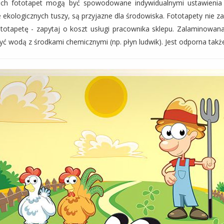
niach fototapet mogą być spowodowane indywidualnymi ustawieni
 ekologicznych tuszy, są przyjazne dla środowiska. Fototapety nie z
otapetę - zapytaj o koszt usługi pracownika sklepu. Zalaminowana
yć wodą z środkami chemicznymi (np. płyn ludwik). Jest odporna takż