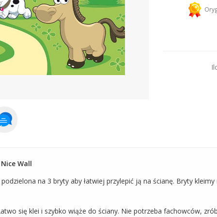
Kurier 
Oryg
Dodaj więcej prod
Il
 Nice Wall
dzielona na 3 bryty aby łatwiej przylepić ją na ścianę. Bryty kleimy 
atwo się klei i szybko wiąże do ściany. Nie potrzeba fachowców, zró