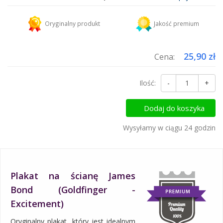
Kurier DHL
18,45 zł
Oryginalny produkt
Jakość premium
Dodaj więcej produktów do koszyka i zapłać za wysyłkę tylko raz!
25,90 zł
Cena:
Ilość:
-
+
Dodaj do koszyka
Wysyłamy w ciągu 24 godzin
Plakat na ścianę James
Bond (Goldfinger -
Excitement)
Oryginalny plakat, który jest idealnym