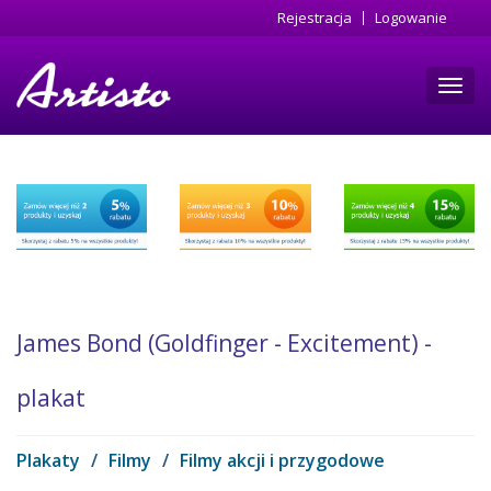
Przejdź
Rejestracja
Logowanie
do
treści
Toggl
navig
James Bond (Goldfinger - Excitement) -
plakat
Plakaty
/
Filmy
/
Filmy akcji i przygodowe