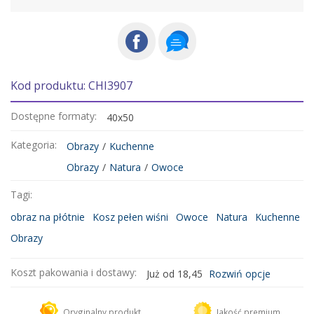
Kod produktu: CHI3907
Dostępne formaty:
40x50
Kategoria:
Obrazy
/
Kuchenne
Obrazy
/
Natura
/
Owoce
Tagi:
obraz na płótnie
Kosz pełen wiśni
Owoce
Natura
Kuchenne
Obrazy
Koszt pakowania i dostawy:
Już od 18,45
Rozwiń opcje
Kurier DHL
18,45 zł
Oryginalny produkt
Jakość premium