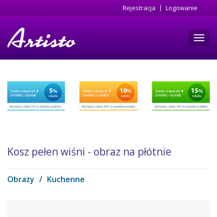
Przejdź
Rejestracja
Logowanie
do
treści
Toggl
navig
Kosz pełen wiśni - obraz na płótnie
Obrazy
/
Kuchenne