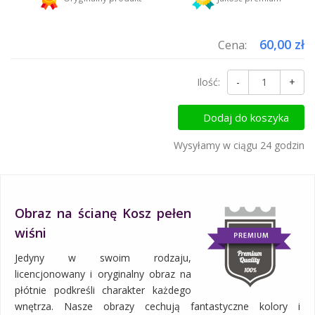
Dodaj więcej produktów do koszyka i zapłać za wysyłkę tylko raz!
60,00 zł
Cena:
Ilość:
-
+
Dodaj do koszyka
Wysyłamy w ciągu 24 godzin
Obraz na ścianę Kosz pełen
wiśni
Jedyny w swoim rodzaju,
licencjonowany i oryginalny obraz na
płótnie podkreśli charakter każdego
wnętrza. Nasze obrazy cechują fantastyczne kolory i