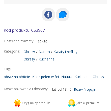
Kod produktu: CS3907
Dostępne formaty:
60x80
Kategoria:
Obrazy
/
Natura
/
Kwiaty i rośliny
Obrazy
/
Kuchenne
Tagi:
obraz na płótnie
Kosz pełen wiśni
Natura
Kuchenne
Obrazy
Koszt pakowania i dostawy:
Już od 18,45
Rozwiń opcje
Kurier DHL
18,45 zł
Oryginalny produkt
Jakość premium
Dodaj więcej produktów do koszyka i zapłać za wysyłkę tylko raz!