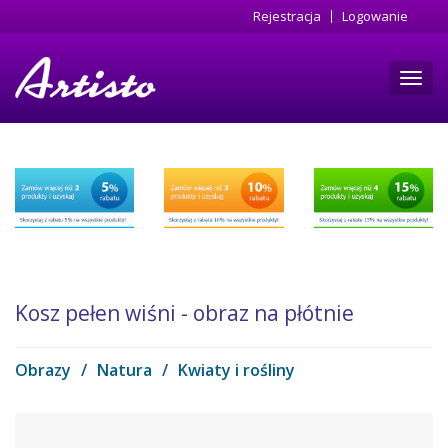
Przejdź
Rejestracja
Logowanie
do
treści
Toggl
navig
Kosz pełen wiśni - obraz na płótnie
Obrazy
/
Natura
/
Kwiaty i rośliny