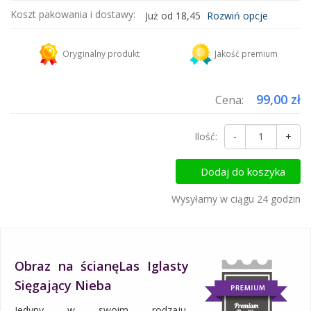
Koszt pakowania i dostawy:
Już od 18,45
Rozwiń opcje
Kurier DHL
18,45 zł
Oryginalny produkt
Jakość premium
Dodaj więcej produktów do koszyka i zapłać za wysyłkę tylko raz!
99,00 zł
Cena:
Ilość:
-
+
Dodaj do koszyka
Wysyłamy w ciągu 24 godzin
Obraz na ścianęLas Iglasty
Sięgający Nieba
Jedyny w swoim rodzaju,