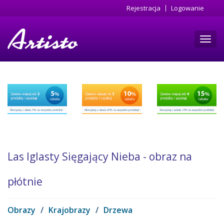
Przejdź
Rejestracja
Logowanie
do
treści
Toggl
navig
Las Iglasty Sięgający Nieba - obraz na
płótnie
Obrazy
/
Krajobrazy
/
Drzewa