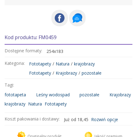
Kod produktu: FM0459
Dostępne formaty:
254x183
Kategoria:
Fototapety
/
Natura
/
krajobrazy
Fototapety
/
Krajobrazy
/
pozostałe
Tagi:
fototapeta
Leśny wodospad
pozostałe
Krajobrazy
krajobrazy
Natura
Fototapety
Koszt pakowania i dostawy:
Już od 18,45
Rozwiń opcje
Kurier DHL
18,45 zł
Oryginalny produkt
Jakość premium