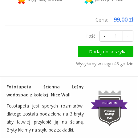
Dodaj więcej produktów do koszyka i zapłać za wysyłkę tylko raz!
99,00 zł
Cena:
Ilość:
-
+
Dodaj do koszyka
Wysyłamy w ciągu 48 godzin
Fototapeta ścienna Leśny
wodospad z kolekcji Nice Wall
Fototapeta jest sporych rozmiarów,
dlatego została podzielona na 3 bryty
aby łatwiej przylepić ją na ścianę.
Bryty kleimy na styk, bez zakładki.