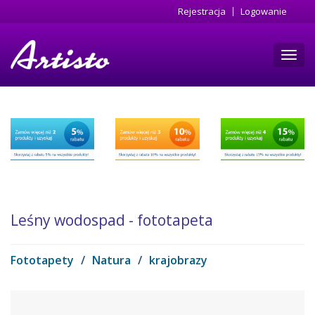
Przejdź
Rejestracja
Logowanie
do
treści
Toggl
navig
Leśny wodospad - fototapeta
Fototapety
/
Natura
/
krajobrazy