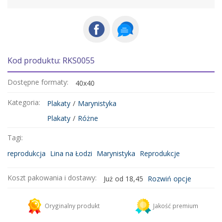
Kod produktu: RKS0055
Dostępne formaty:
40x40
Kategoria:
Plakaty
/
Marynistyka
Plakaty
/
Różne
Tagi:
reprodukcja
Lina na Łodzi
Marynistyka
Reprodukcje
Koszt pakowania i dostawy:
Już od 18,45
Rozwiń opcje
Kurier DHL
18,45 zł
Oryginalny produkt
Jakość premium
Dodaj więcej produktów do koszyka i zapłać za wysyłkę tylko raz!