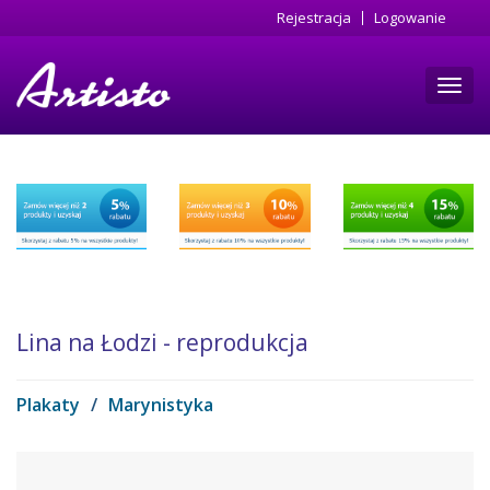
Przejdź
Rejestracja
Logowanie
do
treści
Toggl
navig
Lina na Łodzi - reprodukcja
Plakaty
/
Marynistyka