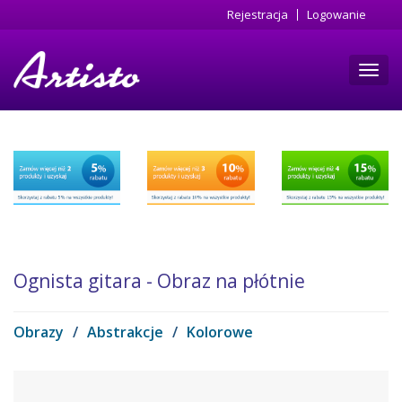
Przejdź
Rejestracja
Logowanie
do
treści
Toggl
navig
Ognista gitara - Obraz na płótnie
Obrazy
/
Abstrakcje
/
Kolorowe