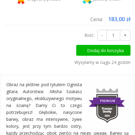
Dodaj więcej produktów do koszyka i zapłać za wysyłkę tylko raz!
183,00 zł
Cena:
Ilość:
-
+
Dodaj do koszyka
Wysyłamy w ciągu 24 godzin
Obraz na płótnie pod tytułem Ognista
gitara. Autorstwa: -Misha Szukasz
oryginalnego, ekskluzywnego motywu
na ścianę? Damy Ci to czego
potrzebujesz! Głębokie, nasycone
barwy, obraz ma intensywne, żywe
kolory, jest przy tym bardzo ostry,
każdy przechodząc obok zwróci na niego uwagę. Barwy są