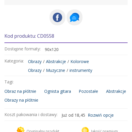
Kod produktu: CD0558
Dostępne formaty:
90x120
Kategoria:
Obrazy
/
Abstrakcje
/
Kolorowe
Obrazy
/
Muzyczne
/
instrumenty
Tagi:
Obraz na płótnie
Ognista gitara
Pozostałe
Abstrakcje
Obrazy na płótnie
Koszt pakowania i dostawy:
Już od 18,45
Rozwiń opcje
Kurier DHL
18,45 zł
Oryginalny produkt
Jakość premium