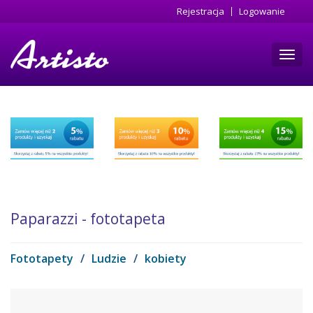
Przejdź
Rejestracja
Logowanie
do
treści
Toggl
navig
Paparazzi - fototapeta
Fototapety
/
Ludzie
/
kobiety