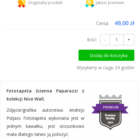
Oryginalny produkt
Jakość premium
Dodaj więcej produktów do koszyka i zapłać za wysyłkę tylko raz!
49,00 zł
Cena:
Ilość:
-
+
Dodaj do koszyka
Wysyłamy w ciągu 24 godzin
Fototapeta ścienna Paparazzi z
kolekcji Nice Wall.
Zdjęcie/grafika autorstwa: Andrejs
Pidjass Fototapeta wykonana jest w
jednym kawałku, jest stosunkowo
mała dlatego łatwo ją położyć.