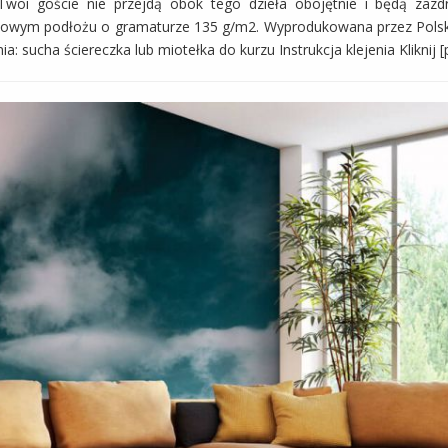
oi goście nie przejdą obok tego dzieła obojętnie i będą zazdr
owym podłożu o gramaturze 135 g/m2. Wyprodukowana przez Polski
a: sucha ściereczka lub miotełka do kurzu Instrukcja klejenia Kliknij [