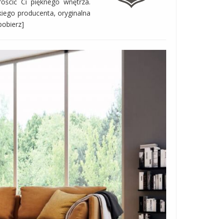
ościć Ci pięknego wnętrza.
ego producenta, oryginalna
pobierz]