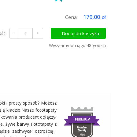
uktów do koszyka i zapłać za wysyłkę tylko raz!
179,00 zł
Cena:
ość:
-
+
Dodaj do koszyka
Wysyłamy w ciągu 48 godzin
bki i prosty sposób? Możesz
się kładzie Nasze fototapety
akowania producent dołączył
zne, żywe barwy Fototapety z
dzie zachwycał ostrością i