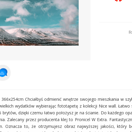
Dodaj więcej prod
Il
h 366x254cm Chciałbyś odmienić wnętrze swojego mieszkania w szy
elkich wydatków wybierając fototapetę z kolekcji Nice wall. Łatwo 
6 brytów, dzięki czemu łatwo położysz je na ścianie. Do każdego op
enia. Zalecany przez producenta klej to Pronicel W Extra. Fantastyc
. Oznacza to, że otrzymujesz obraz najwyższej jakości, który bę