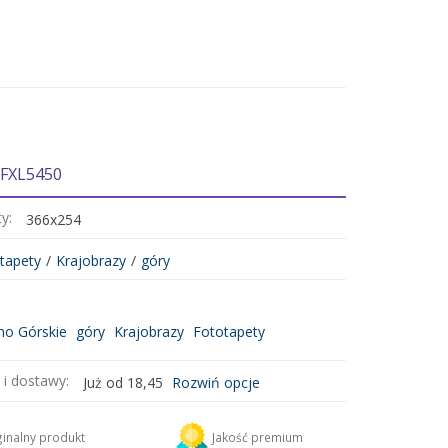
 FXL5450
ty:
366x254
tapety
/
Krajobrazy
/
góry
o Górskie
góry
Krajobrazy
Fototapety
 i dostawy:
Już od 18,45
Rozwiń opcje
DHL
18,45 zł
inalny produkt
Jakość premium