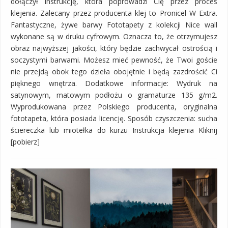
dołączył instrukcję, która poprowadzi Cię przez proces
klejenia. Zalecany przez producenta klej to Pronicel W Extra.
Fantastyczne, żywe barwy Fototapety z kolekcji Nice wall
wykonane są w druku cyfrowym. Oznacza to, że otrzymujesz
obraz najwyższej jakości, który będzie zachwycał ostrością i
soczystymi barwami. Możesz mieć pewność, że Twoi goście
nie przejdą obok tego dzieła obojętnie i będą zazdrościć Ci
pięknego wnętrza. Dodatkowe informacje: Wydruk na
satynowym, matowym podłożu o gramaturze 135 g/m2.
Wyprodukowana przez Polskiego producenta, oryginalna
fototapeta, która posiada licencję. Sposób czyszczenia: sucha
ściereczka lub miotełka do kurzu Instrukcja klejenia Kliknij
[pobierz]