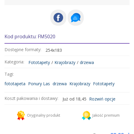
Kod produktu: FM5020
Dostępne formaty:
254x183
Kategoria:
Fototapety
/
Krajobrazy
/
drzewa
Tagi:
fototapeta
Ponury Las
drzewa
Krajobrazy
Fototapety
Koszt pakowania i dostawy:
Już od 18,45
Rozwiń opcje
Kurier DHL
18,45 zł
Oryginalny produkt
Jakość premium
Dodaj więcej produktów do koszyka i zapłać za wysyłkę tylko raz!