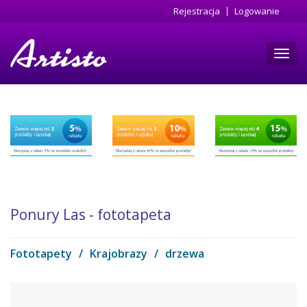
Przejdź
Rejestracja
Logowanie
do
treści
Toggl
navig
Ponury Las - fototapeta
Fototapety
/
Krajobrazy
/
drzewa