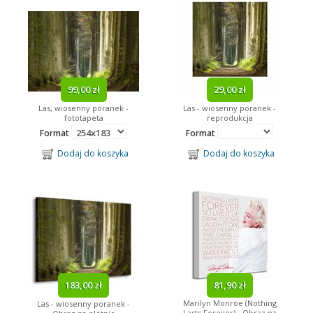
99,00 zł
29,00 zł
Las, wiosenny poranek -
Las - wiosenny poranek -
fototapeta
reprodukcja
Format
Format
Dodaj do koszyka
Dodaj do koszyka
183,00 zł
81,90 zł
Marilyn Monroe (Nothing
Las - wiosenny poranek -
Lasts Forever) - Obraz na