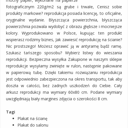
mocny papier, wykonane na papierze
fotograficznym 220g/m2 są grube i trwałe, Cenisz sobie
produkty markowe? reprodukcja posiada licencję, to oficjalne,
oryginalne wydanie. Błyszcząca powierzchnia, błyszcząca
powierzchnia pozwala wydobyć z obrazu głębsze i mocniejsze
kolory. Wyprodukowano w Polsce, kupując ten produkt
wspierasz rodzimy biznes, Jak zawiesić reprodukcję na ścianie?
Nic prostszego! Możesz oprawić ją w antyramę bądź ramę.
Szukasz tańszego sposobu? Wybierz listwy do wieszania
reprodukcji. Bezpieczna wysyłka Zakupione w naszym sklepie
reprodukcje wysyłamy zwinięte w rulon, następnie pakowane
w papierową tubę. Dzięki takiemu rozwiązaniu reprodukcja
jest odpowiednio zabezpieczona na okres transportu, tak aby
doszła w całości, bez żadnych uszkodzeń do Ciebie. Cały
arkusz reprodukcji ma wymiary 60x80 cm. Podane wymiary
uwzględniają biały margines zdjęcia o szerokości 8 cm.
Tagi
Plakat na ścianę
Plakat do salonu