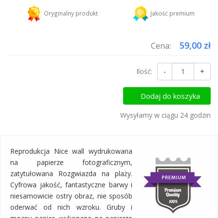
Kurier DHL
18,45 zł
Oryginalny produkt
Jakość premium
Dodaj więcej produktów do koszyka i zapłać za wysyłkę tylko raz!
59,00 zł
Cena:
Ilość:
-
+
Dodaj do koszyka
Wysyłamy w ciągu 24 godzin
Reprodukcja Nice wall wydrukowana
na papierze fotograficznym,
zatytułowana Rozgwiazda na plaży.
Cyfrowa jakość, fantastyczne barwy i
niesamowicie ostry obraz, nie sposób
oderwać od nich wzroku. Gruby i