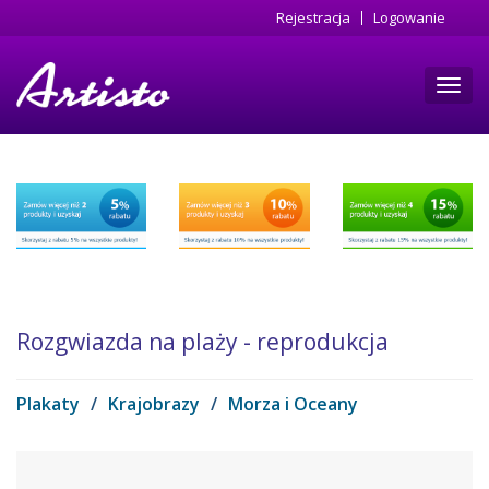
Przejdź
Rejestracja
Logowanie
do
treści
Toggl
navig
Rozgwiazda na plaży - reprodukcja
Plakaty
/
Krajobrazy
/
Morza i Oceany