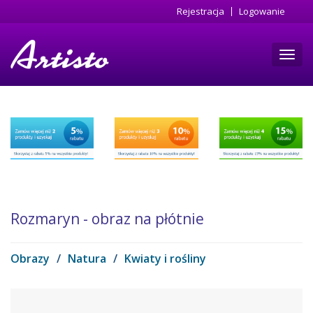
Przejdź
Rejestracja
Logowanie
do
treści
Toggl
navig
Rozmaryn - obraz na płótnie
Obrazy
/
Natura
/
Kwiaty i rośliny