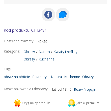
Kod produktu: CHI3481
Dostępne formaty:
40x50
Kategoria:
Obrazy
/
Natura
/
Kwiaty i rośliny
Obrazy
/
Kuchenne
Tagi:
obraz na płótnie
Rozmaryn
Natura
Kuchenne
Obrazy
Koszt pakowania i dostawy:
Już od 18,45
Rozwiń opcje
Kurier DHL
18,45 zł
Oryginalny produkt
Jakość premium
Dodaj więcej produktów do koszyka i zapłać za wysyłkę tylko raz!