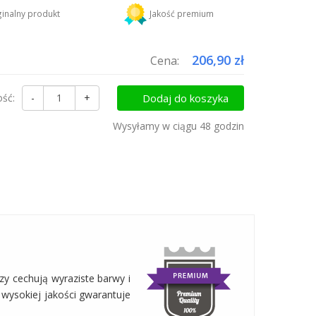
DHL
18,45 zł
inalny produkt
Jakość premium
uktów do koszyka i zapłać za wysyłkę tylko raz!
206,90 zł
Cena:
ość:
-
+
Dodaj do koszyka
Wysyłamy w ciągu 48 godzin
zy cechują wyraziste barwy i
 wysokiej jakości gwarantuje