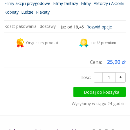
Filmy akcji i przygodowe
Filmy fantazy
Filmy
Aktorzy i Aktorki
Kobiety
Ludzie
Plakaty
Koszt pakowania i dostawy:
Już od 18,45
Rozwiń opcje
Kurier DHL
18,45 zł
Oryginalny produkt
Jakość premium
Dodaj więcej produktów do koszyka i zapłać za wysyłkę tylko raz!
25,90 zł
Cena:
Ilość:
-
+
Dodaj do koszyka
Wysyłamy w ciągu 24 godzin