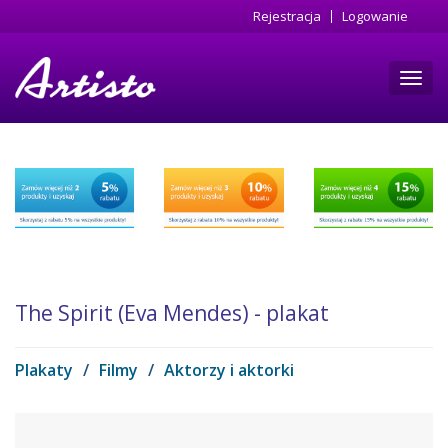
Przejdź
Rejestracja
Logowanie
do
treści
Toggl
navig
The Spirit (Eva Mendes) - plakat
Plakaty
/
Filmy
/
Aktorzy i aktorki