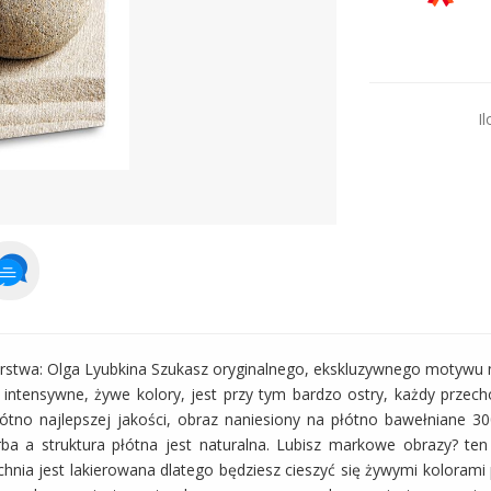
Dodaj więcej prod
Il
orstwa: Olga Lyubkina Szukasz oryginalnego, ekskluzywnego motywu 
 intensywne, żywe kolory, jest przy tym bardzo ostry, każdy przec
łótno najlepszej jakości, obraz naniesiony na płótno bawełniane 3
arba a struktura płótna jest naturalna. Lubisz markowe obrazy? ten
hnia jest lakierowana dlatego będziesz cieszyć się żywymi kolorami p