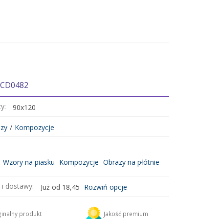
 CD0482
ty:
90x120
zy
/
Kompozycje
Wzory na piasku
Kompozycje
Obrazy na płótnie
 i dostawy:
Już od 18,45
Rozwiń opcje
DHL
18,45 zł
inalny produkt
Jakość premium