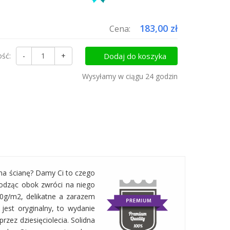
uktów do koszyka i zapłać za wysyłkę tylko raz!
183,00 zł
Cena:
ość:
-
+
Dodaj do koszyka
Wysyłamy w ciągu 24 godzin
na ścianę? Damy Ci to czego
hodząc obok zwróci na niego
00g/m2, delikatne a zarazem
 jest oryginalny, to wydanie
rzez dziesięciolecia. Solidna