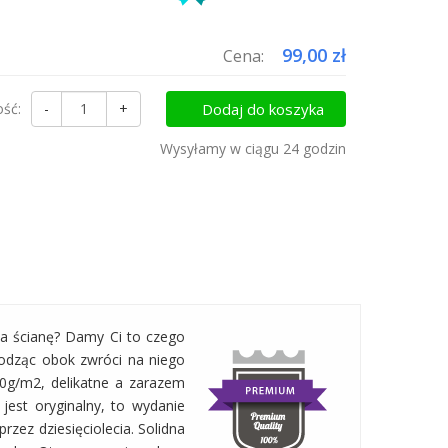
uktów do koszyka i zapłać za wysyłkę tylko raz!
99,00 zł
Cena:
ość:
-
+
Dodaj do koszyka
Wysyłamy w ciągu 24 godzin
na ścianę? Damy Ci to czego
hodząc obok zwróci na niego
00g/m2, delikatne a zarazem
 jest oryginalny, to wydanie
rzez dziesięciolecia. Solidna