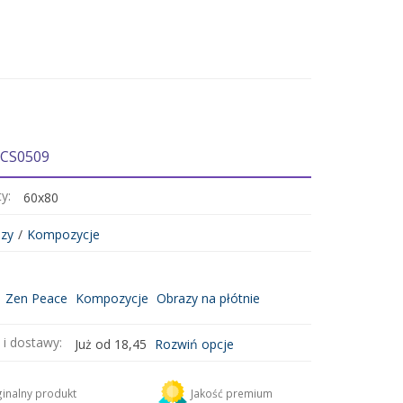
 CS0509
ty:
60x80
zy
/
Kompozycje
Zen Peace
Kompozycje
Obrazy na płótnie
 i dostawy:
Już od 18,45
Rozwiń opcje
DHL
18,45 zł
inalny produkt
Jakość premium