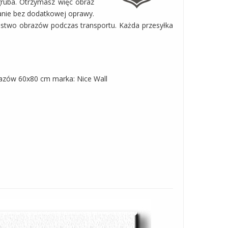
gruba. Otrzymasz więc obraz
anie bez dodatkowej oprawy.
ństwo obrazów podczas transportu. Każda przesyłka
razów 60x80 cm marka: Nice Wall