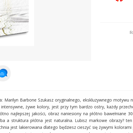
Dodaj więcej prod
Il
wa: Marilyn Barbone Szukasz oryginalnego, ekskluzywnego motywu 
 intensywne, żywe kolory, jest przy tym bardzo ostry, każdy przec
łótno najlepszej jakości, obraz naniesiony na płótno bawełniane 3
arba a struktura płótna jest naturalna. Lubisz markowe obrazy? ten
hnia jest lakierowana dlatego będziesz cieszyć się żywymi kolorami p