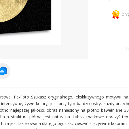
Kurier 
Oryg
Dodaj więcej prod
Il
torstwa: Pe-Foto Szukasz oryginalnego, ekskluzywnego motywu n
 intensywne, żywe kolory, jest przy tym bardzo ostry, każdy przec
łótno najlepszej jakości, obraz naniesiony na płótno bawełniane 3
arba a struktura płótna jest naturalna. Lubisz markowe obrazy? ten
hnia jest lakierowana dlatego będziesz cieszyć się żywymi kolorami p