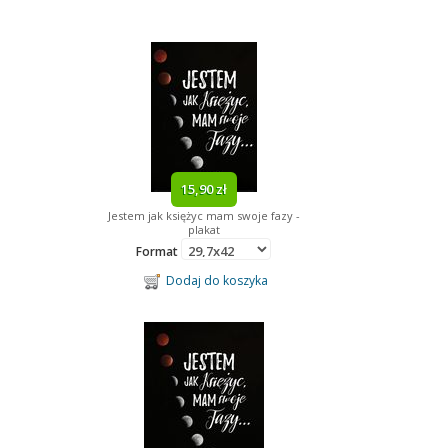
15,90 zł
Jestem jak księżyc mam swoje fazy -
plakat
Format
Dodaj do koszyka