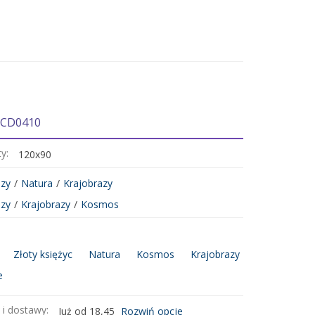
 CD0410
ty:
120x90
zy
/
Natura
/
Krajobrazy
zy
/
Krajobrazy
/
Kosmos
Złoty księżyc
Natura
Kosmos
Krajobrazy
e
 i dostawy:
Już od 18,45
Rozwiń opcje