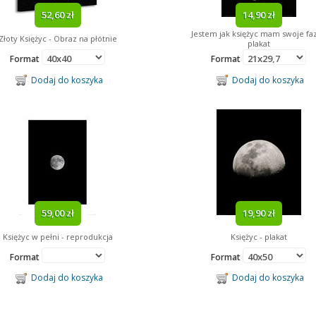
52,60 zł
14,90 zł
Jestem jak księżyc mam swoje faz
Złoty Księżyc - Obraz na płótnie
plakat
Format
Format
Dodaj do koszyka
Dodaj do koszyka
59,00 zł
19,90 zł
Księżyc w pełni - reprodukcja
Księżyc - plakat
Format
Format
Dodaj do koszyka
Dodaj do koszyka