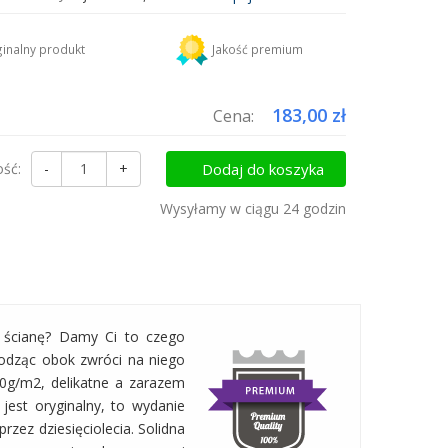
DHL
18,45 zł
inalny produkt
Jakość premium
uktów do koszyka i zapłać za wysyłkę tylko raz!
183,00 zł
Cena:
ość:
-
+
Dodaj do koszyka
Wysyłamy w ciągu 24 godzin
a ścianę? Damy Ci to czego
hodząc obok zwróci na niego
00g/m2, delikatne a zarazem
 jest oryginalny, to wydanie
rzez dziesięciolecia. Solidna