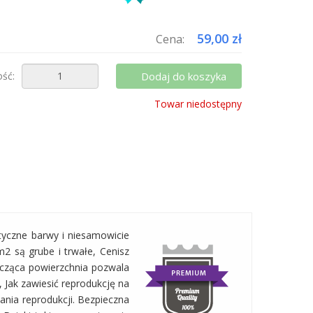
uktów do koszyka i zapłać za wysyłkę tylko raz!
59,00 zł
Cena:
ość:
Dodaj do koszyka
Towar niedostępny
tyczne barwy i niesamowicie
2 są grube i trwałe, Cenisz
szcząca powierzchnia pozwala
 Jak zawiesić reprodukcję na
nia reprodukcji. Bezpieczna