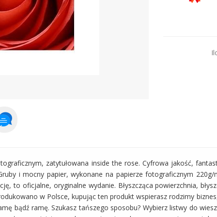
Dodaj więcej prod
Il
ograficznym, zatytułowana inside the rose. Cyfrowa jakość, fantas
Gruby i mocny papier, wykonane na papierze fotograficznym 220g/m
ję, to oficjalne, oryginalne wydanie. Błyszcząca powierzchnia, bły
rodukowano w Polsce, kupując ten produkt wspierasz rodzimy biznes,
ramę bądź ramę. Szukasz tańszego sposobu? Wybierz listwy do wiesza