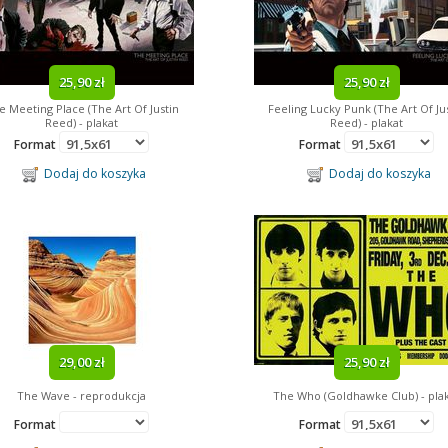
25,90 zł
25,90 zł
e Meeting Place (The Art Of Justin
Feeling Lucky Punk (The Art Of Ju
Reed) - plakat
Reed) - plakat
Format
Format
Dodaj do koszyka
Dodaj do koszyka
29,00 zł
25,90 zł
The Wave - reprodukcja
The Who (Goldhawke Club) - pla
Format
Format