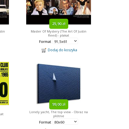
25,90 zł
stin
Master Of Mystery (The Art Of Justin
Reed) - plakat
Format
Dodaj do koszyka
99,00 zł
Lonely yacht, The top view - Obraz na
kat
płótnie
Format