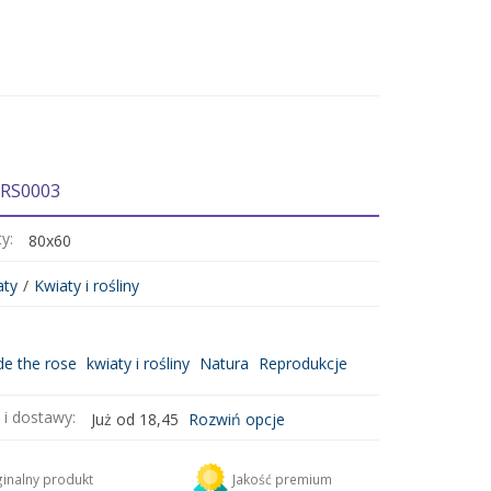
 RS0003
ty:
80x60
aty
/
Kwiaty i rośliny
de the rose
kwiaty i rośliny
Natura
Reprodukcje
 i dostawy:
Już od 18,45
Rozwiń opcje
DHL
18,45 zł
inalny produkt
Jakość premium