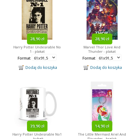
28,90 zł
28,90 zł
Harry Potter Undesirable No
Marvel Thor Love And
1 - plakat
Thunder - plakat
Format
Format
Dodaj do koszyka
Dodaj do koszyka
39,90 zł
14,90 zł
Harry Potter Undesirable No1
The Little Mermaid Ariel And
- kubek
Flounder - brelok