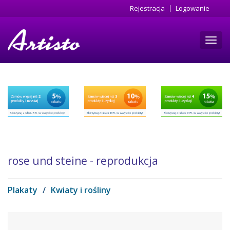
Przejdź
Rejestracja
Logowanie
do
treści
Toggl
navig
rose und steine - reprodukcja
Plakaty
/
Kwiaty i rośliny