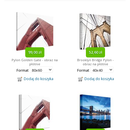
Reprodukcje
Ramki
Fototapety
Obrazy
Obrazy Na Płótnie
Kalendarze
99,00 zł
52,60 zł
Pylon Golden Gate - obraz na
Brooklyn Bridge Pylon -
Gadżety
płótnie
obraz na płótnie
Format
Format
Tagi
Dodaj do koszyka
Dodaj do koszyka
Minionki
Paryż
dziecięce
kosmos
Minnie Mouse
Mickey Mouse
Batman
obraz na drewnie
Marilyn Monroe
Bob Marley
piłka nożna
Neymar
abstrakcja
filmowe
obraz na drewnie
lustra w ramie
James Bond
sport
Barcelona
Arsenal
Ronaldo
Messi
trójwymiarowe
Disney
Star Wars
reprezentacja
kulinaria
Kubuś Puchatek
Despicable Me
Looney Tunes