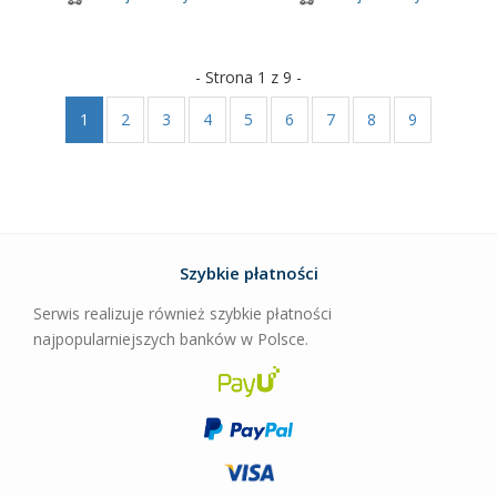
- Strona 1 z 9 -
1
2
3
4
5
6
7
8
9
Szybkie płatności
Serwis realizuje również szybkie płatności
najpopularniejszych banków w Polsce.