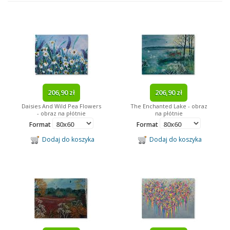
Reprodukcje
Ramki
Fototapety
Obrazy
Obrazy Na Płótnie
Kalendarze
206,90 zł
206,90 zł
Daisies And Wild Pea Flowers
The Enchanted Lake - obraz
Gadżety
- obraz na płótnie
na płótnie
Format
Format
Tagi
Dodaj do koszyka
Dodaj do koszyka
Minionki
Paryż
dziecięce
kosmos
Minnie Mouse
Mickey Mouse
Batman
obraz na drewnie
Marilyn Monroe
Bob Marley
piłka nożna
Neymar
abstrakcja
filmowe
obraz na drewnie
lustra w ramie
James Bond
sport
Barcelona
Arsenal
Ronaldo
Messi
trójwymiarowe
Disney
Star Wars
reprezentacja
kulinaria
Kubuś Puchatek
Despicable Me
Looney Tunes