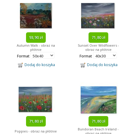
93,90 zł
71,80 zł
Autumn Walk - obraz na
Sunset Over Wildflowers -
płótnie
obraz na płótnie
Format
Format
Dodaj do koszyka
Dodaj do koszyka
71,80 zł
71,80 zł
Bundoran Beach Ireland -
Poppies - obraz na płótnie
obraz na płótnie