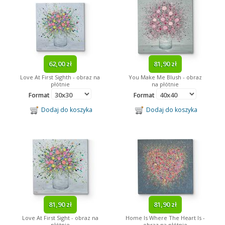
62,00 zł
81,90 zł
Love At First Sighth - obraz na
You Make Me Blush - obraz
płótnie
na płótnie
Format
Format
Dodaj do koszyka
Dodaj do koszyka
81,90 zł
81,90 zł
Love At First Sight - obraz na
Home Is Where The Heart Is -
płótnie
obraz na płótnie