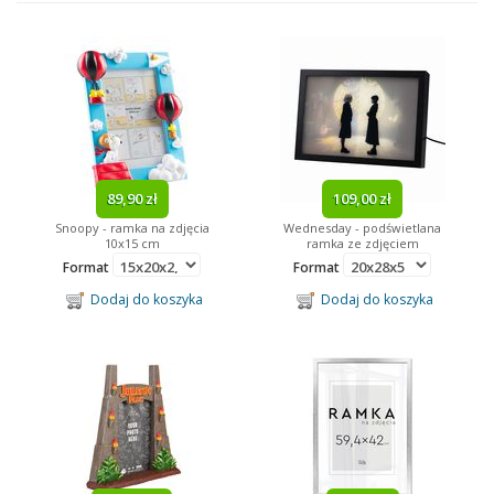
Reprodukcje
Ramki
Fototapety
Obrazy
Obrazy Na Płótnie
Kalendarze
89,90 zł
109,00 zł
Snoopy - ramka na zdjęcia
Wednesday - podświetlana
Gadżety
10x15 cm
ramka ze zdjęciem
Format
Format
Tagi
Dodaj do koszyka
Dodaj do koszyka
Minionki
Paryż
dziecięce
kosmos
Minnie Mouse
Mickey Mouse
Batman
obraz na drewnie
Marilyn Monroe
Bob Marley
piłka nożna
Neymar
abstrakcja
filmowe
obraz na drewnie
lustra w ramie
James Bond
sport
Barcelona
Arsenal
Ronaldo
Messi
trójwymiarowe
Disney
Star Wars
reprezentacja
kulinaria
Kubuś Puchatek
Despicable Me
Looney Tunes