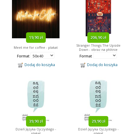
19,90 zł
206,90 zł
Stranger Things The Upside
Meet me for coffee - plakat
Down - obraz na płótnie
Format
Format
Dodaj do koszyka
Dodaj do koszyka
39,90 zł
29,90 zł
Dzień Języka Ojczystego -
Dzień Języka Ojczystego -
plakat
plakat