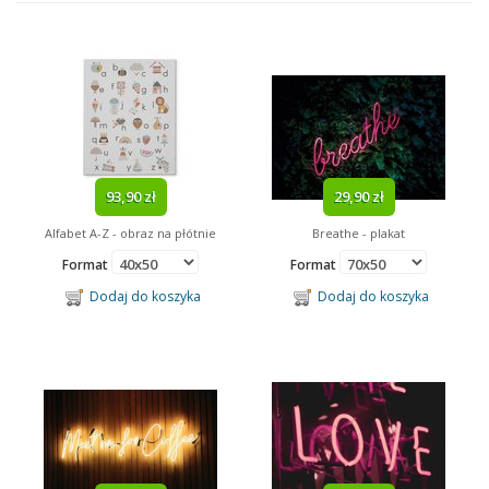
Reprodukcje
Ramki
Fototapety
Obrazy
Obrazy Na Płótnie
Kalendarze
93,90 zł
29,90 zł
Gadżety
Alfabet A-Z - obraz na płótnie
Breathe - plakat
Format
Format
Tagi
Dodaj do koszyka
Dodaj do koszyka
Minionki
Paryż
dziecięce
kosmos
Minnie Mouse
Mickey Mouse
Batman
obraz na drewnie
Marilyn Monroe
Bob Marley
piłka nożna
Neymar
abstrakcja
filmowe
obraz na drewnie
lustra w ramie
James Bond
sport
Barcelona
Arsenal
Ronaldo
Messi
trójwymiarowe
Disney
Star Wars
reprezentacja
kulinaria
Kubuś Puchatek
Despicable Me
Looney Tunes