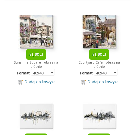
Reprodukcje
Ramki
Fototapety
Obrazy
Obrazy Na Płótnie
Kalendarze
81,90 zł
81,90 zł
Sunshine Square - obraz na
Courtyard Cafe - obraz na
Gadżety
płótnie
płótnie
Format
Format
Tagi
Dodaj do koszyka
Dodaj do koszyka
Minionki
Paryż
dziecięce
kosmos
Minnie Mouse
Mickey Mouse
Batman
obraz na drewnie
Marilyn Monroe
Bob Marley
piłka nożna
Neymar
abstrakcja
filmowe
obraz na drewnie
lustra w ramie
James Bond
sport
Barcelona
Arsenal
Ronaldo
Messi
trójwymiarowe
Disney
Star Wars
reprezentacja
kulinaria
Kubuś Puchatek
Despicable Me
Looney Tunes