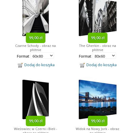
99,00 zł
99,00 zł
Czarne Schody - obraz na
The Gherkin - obraz na
płótnie
płótnie
Format
Format
Dodaj do koszyka
Dodaj do koszyka
99,00 zł
99,00 zł
Wieżowiec w Czerni i Bieli -
Widok na Nowy Jork - obraz
obraz na płótnie
na płótnie