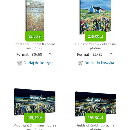
92,00 zł
256,00 zł
Boats and Blooms II - obraz
Fields of Yellow - obraz na
na płótnie
płótnie
Format
Format
Dodaj do koszyka
Dodaj do koszyka
195,90 zł
195,90 zł
Moonlight Shimmer - obraz
Fields of Gold - obraz na
na płótnie
płótnie