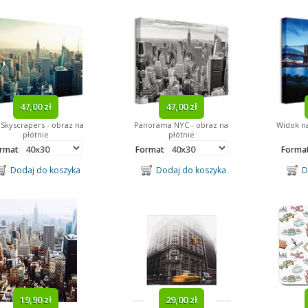
47,00 zł
47,00 zł
Skyscrapers - obraz na
Panorama NYC - obraz na
Widok na
płótnie
płótnie
rmat
Format
Forma
Dodaj do koszyka
Dodaj do koszyka
Do
19,90 zł
29,00 zł