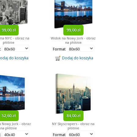
99,00 zł
99,00 zł
ma NYC - obraz na
Widok na Nowy Jork - obraz
płótnie
na płótnie
t
Format
daj do koszyka
Dodaj do koszyka
52,60 zł
84,00 zł
 Nowy Jork - obraz
NY Skyscrapers - obraz na
na płótnie
płótnie
t
Format