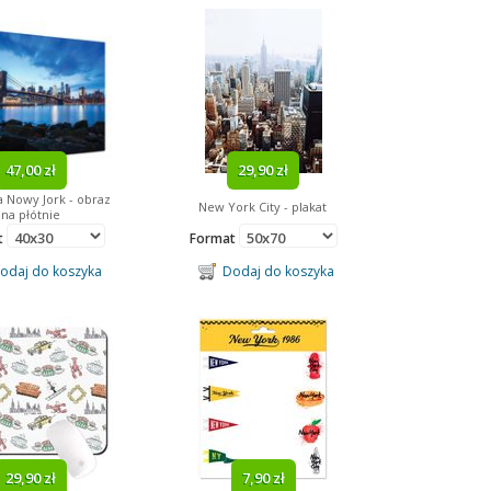
47,00 zł
29,90 zł
 Nowy Jork - obraz
New York City - plakat
na płótnie
t
Format
daj do koszyka
Dodaj do koszyka
29,90 zł
7,90 zł