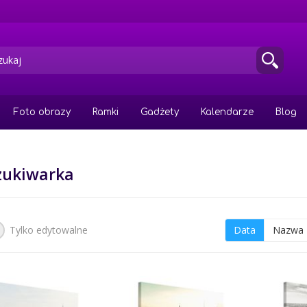
Foto obrazy
Ramki
Gadżety
Kalendarze
Blog
zukiwarka
Tylko edytowalne
Data
Nazwa