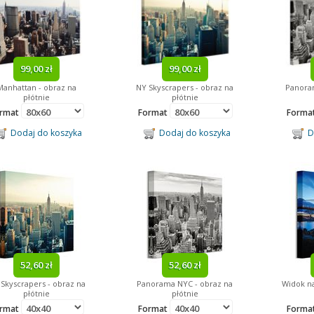
99,00 zł
99,00 zł
Manhattan - obraz na
NY Skyscrapers - obraz na
Panora
płótnie
płótnie
rmat
Format
Forma
Dodaj do koszyka
Dodaj do koszyka
Do
52,60 zł
52,60 zł
Skyscrapers - obraz na
Panorama NYC - obraz na
Widok na
płótnie
płótnie
rmat
Format
Forma