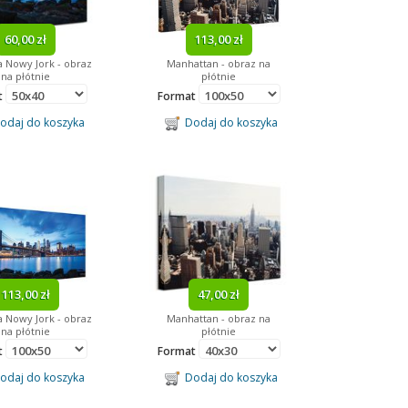
60,00 zł
113,00 zł
 Nowy Jork - obraz
Manhattan - obraz na
na płótnie
płótnie
t
Format
daj do koszyka
Dodaj do koszyka
113,00 zł
47,00 zł
 Nowy Jork - obraz
Manhattan - obraz na
na płótnie
płótnie
t
Format
daj do koszyka
Dodaj do koszyka