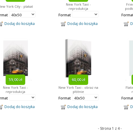
New York Taxi -
Frie
ew York City - plakat
reprodukcja
podk
rmat
Format
Forma
Dodaj do koszyka
Dodaj do koszyka
Do
59,00 zł
60,00 zł
New York Taxi -
New York Taxi - obraz na
Flat
reprodukcja
płótnie
rmat
Format
Forma
Dodaj do koszyka
Dodaj do koszyka
Do
- Strona 1 z 4 -