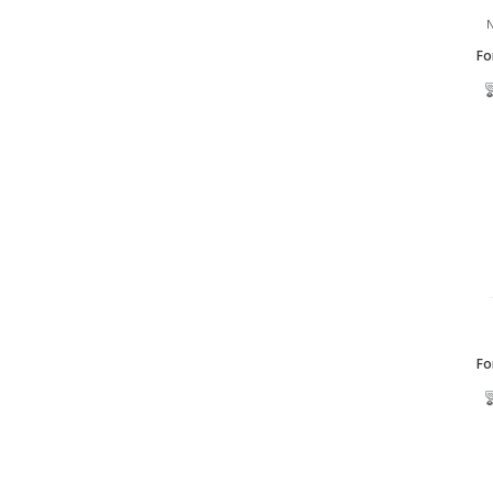
N
Fo
Fo