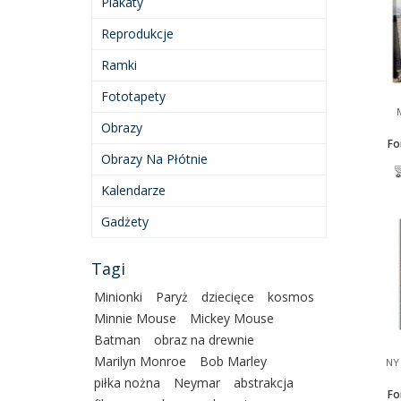
Plakaty
Reprodukcje
Ramki
Fototapety
Obrazy
Fo
Obrazy Na Płótnie
Kalendarze
Gadżety
Tagi
Minionki
Paryż
dziecięce
kosmos
Minnie Mouse
Mickey Mouse
Batman
obraz na drewnie
Marilyn Monroe
Bob Marley
NY 
piłka nożna
Neymar
abstrakcja
Fo