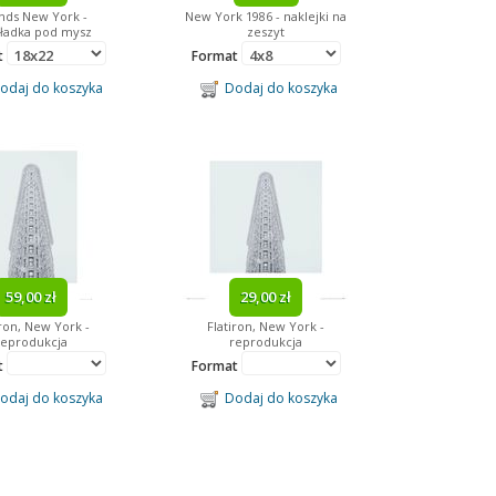
nds New York -
New York 1986 - naklejki na
ładka pod mysz
zeszyt
t
Format
daj do koszyka
Dodaj do koszyka
59,00 zł
29,00 zł
iron, New York -
Flatiron, New York -
reprodukcja
reprodukcja
t
Format
daj do koszyka
Dodaj do koszyka