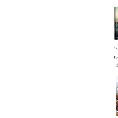
NY 
Fo