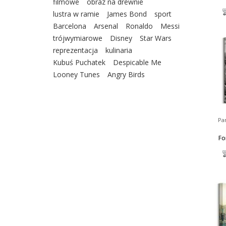
filmowe
obraz na drewnie
lustra w ramie
James Bond
sport
Barcelona
Arsenal
Ronaldo
Messi
trójwymiarowe
Disney
Star Wars
reprezentacja
kulinaria
Kubuś Puchatek
Despicable Me
Looney Tunes
Angry Birds
Pa
Fo