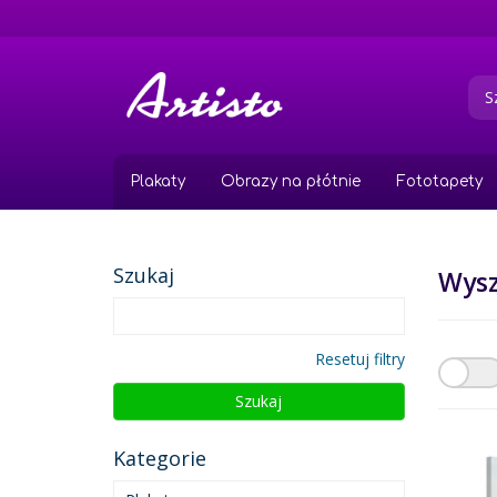
Przejdź
do
treści
Plakaty
Obrazy na płótnie
Fototapety
Szukaj
Wys
Resetuj filtry
Szukaj
Kategorie