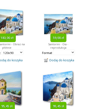
183,00 zł
59,00 zł
Santorini - Obraz na
Santorini - Oia -
płótnie
reprodukcja
t
Format
daj do koszyka
Dodaj do koszyka
95,45 zł
95,45 zł