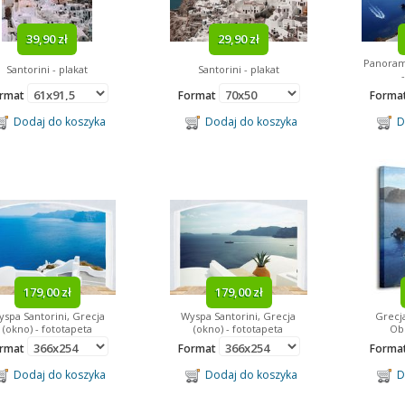
39,90 zł
29,90 zł
Panorama
Santorini - plakat
Santorini - plakat
rmat
Format
Forma
Dodaj do koszyka
Dodaj do koszyka
Do
179,00 zł
179,00 zł
spa Santorini, Grecja
Wyspa Santorini, Grecja
Grecja
(okno) - fototapeta
(okno) - fototapeta
Obr
rmat
Format
Forma
Dodaj do koszyka
Dodaj do koszyka
Do