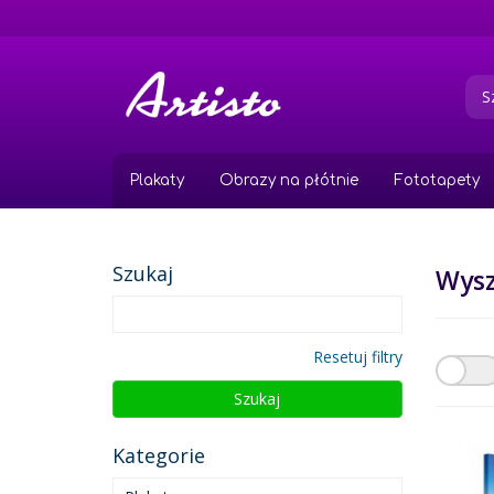
Przejdź
do
treści
Plakaty
Obrazy na płótnie
Fototapety
Szukaj
Wys
Resetuj filtry
Szukaj
Kategorie