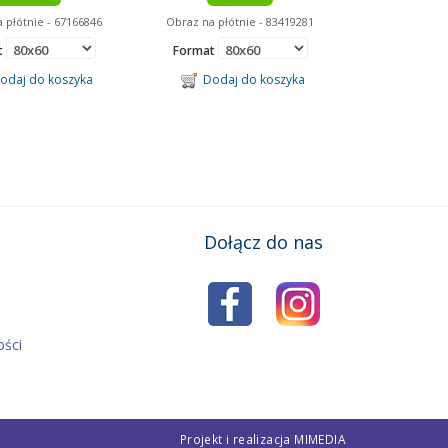
 płótnie - 67166846
Obraz na płótnie - 83419281
t
Format
daj do koszyka
Dodaj do koszyka
Dołącz do nas
ości
Projekt i realizacja
MIMEDIA