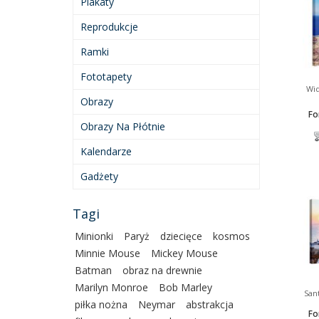
Plakaty
Reprodukcje
Ramki
Fototapety
Wid
Obrazy
Fo
Obrazy Na Płótnie
Kalendarze
Gadżety
Tagi
Minionki
Paryż
dziecięce
kosmos
Minnie Mouse
Mickey Mouse
Batman
obraz na drewnie
Marilyn Monroe
Bob Marley
Sant
piłka nożna
Neymar
abstrakcja
Fo