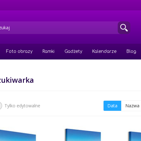
Foto obrazy
Ramki
Gadżety
Kalendarze
Blog
zukiwarka
Tylko edytowalne
Data
Nazwa