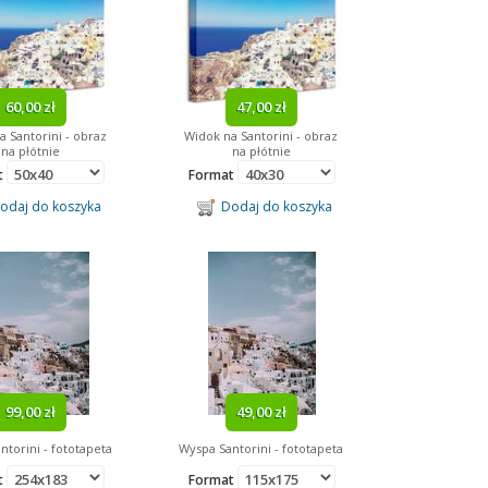
60,00 zł
47,00 zł
a Santorini - obraz
Widok na Santorini - obraz
na płótnie
na płótnie
t
Format
daj do koszyka
Dodaj do koszyka
99,00 zł
49,00 zł
ntorini - fototapeta
Wyspa Santorini - fototapeta
t
Format