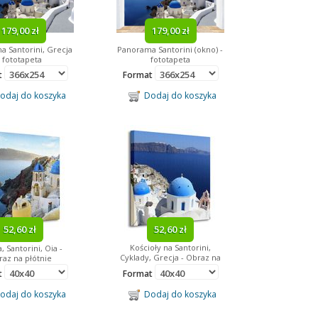
179,00 zł
179,00 zł
 Santorini, Grecja
Panorama Santorini (okno) -
- fototapeta
fototapeta
t
Format
daj do koszyka
Dodaj do koszyka
52,60 zł
52,60 zł
Kościoły na Santorini,
, Santorini, Oia -
Cyklady, Grecja - Obraz na
az na płótnie
płótnie
t
Format
daj do koszyka
Dodaj do koszyka