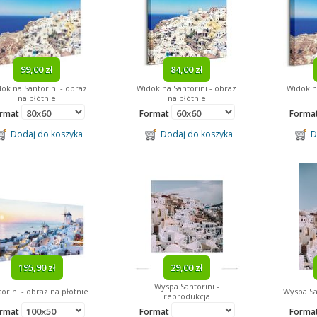
99,00 zł
84,00 zł
ok na Santorini - obraz
Widok na Santorini - obraz
Widok n
na płótnie
na płótnie
rmat
Format
Forma
Dodaj do koszyka
Dodaj do koszyka
Do
195,90 zł
29,00 zł
Wyspa Santorini -
orini - obraz na płótnie
Wyspa Sa
reprodukcja
rmat
Format
Forma