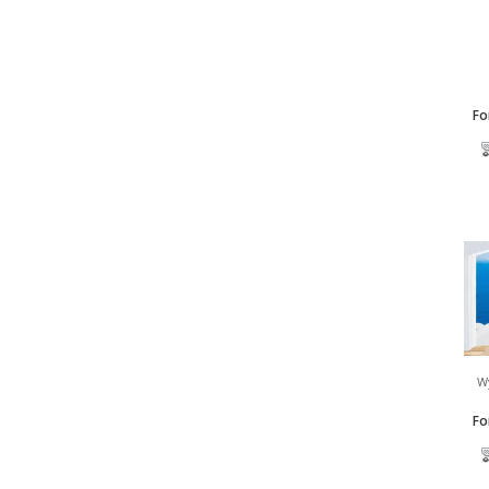
Fo
Wy
Fo