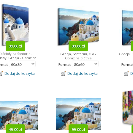
99,00 zł
99,00 zł
Kościoły na Santorini,
Grecja, Santorini, Oia -
Grecja, 
lady, Grecja - Obraz na
Obraz na płótnie
płótnie
rmat
Format
Forma
Dodaj do koszyka
Dodaj do koszyka
Do
49,00 zł
99,00 zł