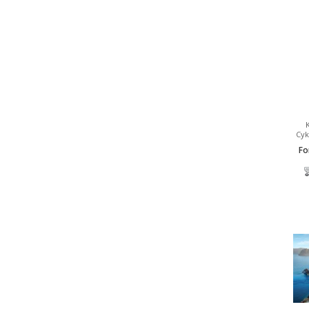
Cyk
Fo