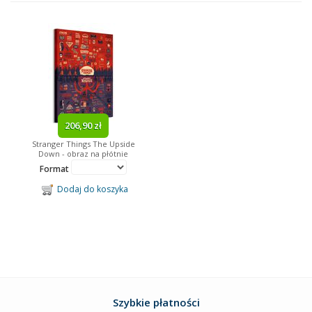
Reprodukcje
Ramki
Fototapety
Obrazy
Obrazy Na Płótnie
Kalendarze
206,90 zł
Stranger Things The Upside
Gadżety
Down - obraz na płótnie
Format
Tagi
Dodaj do koszyka
Minionki
Paryż
dziecięce
kosmos
Minnie Mouse
Mickey Mouse
Batman
obraz na drewnie
Marilyn Monroe
Bob Marley
piłka nożna
Neymar
abstrakcja
filmowe
obraz na drewnie
lustra w ramie
James Bond
sport
Barcelona
Arsenal
Ronaldo
Messi
trójwymiarowe
Disney
Star Wars
reprezentacja
kulinaria
Szybkie płatności
Kubuś Puchatek
Despicable Me
Looney Tunes