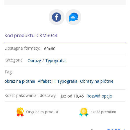
Kod produktu: CKM3044
Dostępne formaty:
60x60
Kategoria:
Obrazy
/
Typografia
Tagi:
obraz na płótnie
Alfabet II
Typografia
Obrazy na płótnie
Koszt pakowania i dostawy:
Już od 18,45
Rozwiń opcje
Kurier DHL
18,45 zł
Oryginalny produkt
Jakość premium
Dodaj więcej produktów do koszyka i zapłać za wysyłkę tylko raz!