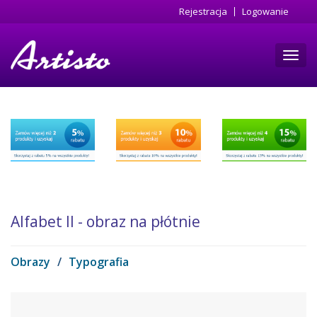
Przejdź
Rejestracja
Logowanie
do
treści
Toggl
navig
Alfabet II - obraz na płótnie
Obrazy
/
Typografia