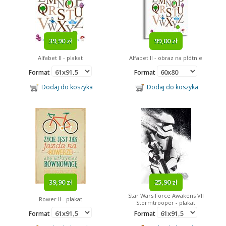
39,90 zł
99,00 zł
Alfabet II - plakat
Alfabet II - obraz na płótnie
Format
Format
Dodaj do koszyka
Dodaj do koszyka
39,90 zł
25,90 zł
Star Wars Force Awakens VII
Rower II - plakat
Stormtrooper - plakat
Format
Format