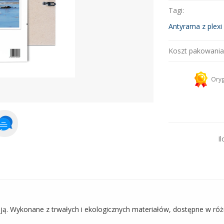
Tagi:
Ram
Antyrama z plexi
Koszt pakowania
Kurier 
Oryg
Dodaj więcej prod
Il
ają. Wykonane z trwałych i ekologicznych materiałów, dostępne w ró