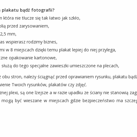
plakatu bądź fotografii?
 która nie tłucze się tak łatwo jak szkło,
folią przed zarysowaniem,
i 2,5 mm,
as wspierasz rodzimy biznes,
i w 8 miejscach dzięki temu plakat lepiej do niej przylega,
iczne opakowanie kartonowe,
 służą do tego specjalne zawieszki umieszczone na plecach,
 z obu stron, należy ściągnąć przed oprawianiem rysunku, plakatu bądź 
ienie Twoich rysunków, plakatów czy zdjęć.
j plexi, są one lżejsze a w razie upadku ze ściany nie stanowią zagr
 mogą być wieszane w miejscach gdzie bezpieczeństwo ma szczegó