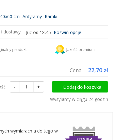
y
/
Antyramy
 40x60 cm
Antyramy
Ramki
 i dostawy:
Już od 18,45
Rozwiń opcje
DHL
18,45 zł
inalny produkt
Jakość premium
uktów do koszyka i zapłać za wysyłkę tylko raz!
22,70 zł
Cena:
ość:
-
+
Dodaj do koszyka
Wysyłamy w ciągu 24 godzin
żnych wymiarach a do tego w