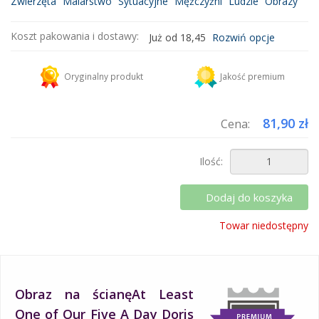
Zwierzęta
Malarstwo
Sytuacyjne
Mężczyźni
Ludzie
Obrazy
Koszt pakowania i dostawy:
Już od 18,45
Rozwiń opcje
Kurier DHL
18,45 zł
Oryginalny produkt
Jakość premium
Dodaj więcej produktów do koszyka i zapłać za wysyłkę tylko raz!
81,90 zł
Cena:
Ilość:
Dodaj do koszyka
Towar niedostępny
Obraz na ścianęAt Least
One of Our Five A Day Doris