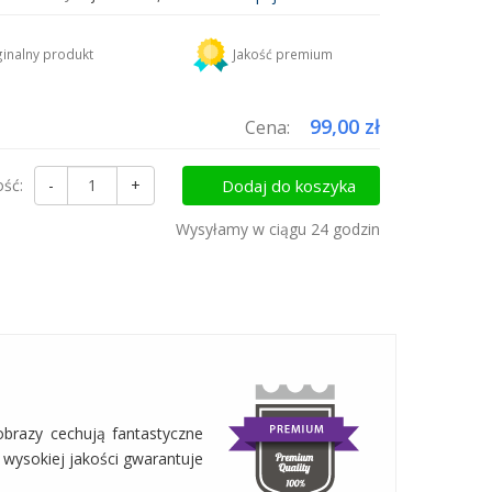
DHL
18,45 zł
inalny produkt
Jakość premium
uktów do koszyka i zapłać za wysyłkę tylko raz!
99,00 zł
Cena:
ość:
-
+
Dodaj do koszyka
Wysyłamy w ciągu 24 godzin
obrazy cechują fantastyczne
o wysokiej jakości gwarantuje