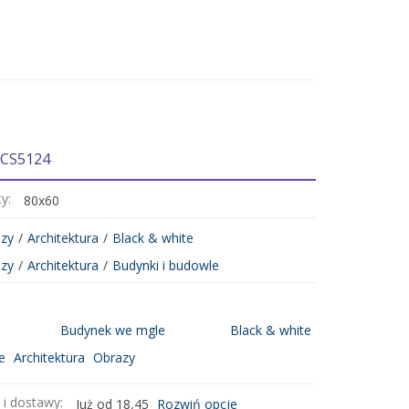
 CS5124
ty:
80x60
zy
/
Architektura
/
Black & white
zy
/
Architektura
/
Budynki i budowle
Budynek we mgle
Black & white
e
Architektura
Obrazy
 i dostawy:
Już od 18,45
Rozwiń opcje