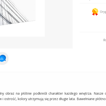
Kurier 
Oryg
Dodaj więcej prod
Il
lny obraz na płótnie podkreśli charakter każdego wnętrza. Nasze 
 i ostrość, kolory utrzymują się przez długie lata. Bawełniane płótn