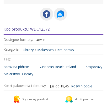
Kod produktu: WDC12372
Dostępne formaty:
40x30
Kategoria:
Obrazy
/
Malarstwo
/
Krajobrazy
Tagi:
obraz na płótnie
Bundoran Beach Ireland
Krajobrazy
Malarstwo
Obrazy
Koszt pakowania i dostawy:
Już od 18,45
Rozwiń opcje
Kurier DHL
18,45 zł
Oryginalny produkt
Jakość premium
Dodaj więcej produktów do koszyka i zapłać za wysyłkę tylko raz!