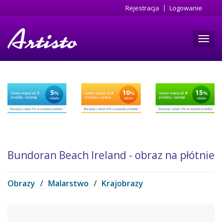
Przejdź
Rejestracja
Logowanie
do
treści
Toggl
navig
Bundoran Beach Ireland - obraz na płótnie
Obrazy
/
Malarstwo
/
Krajobrazy