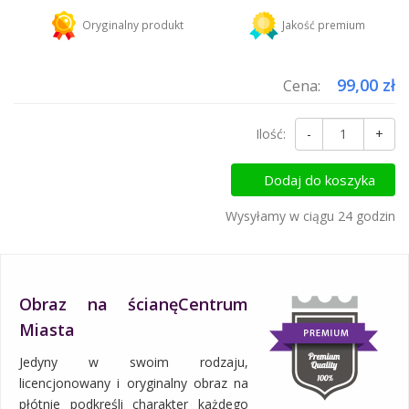
Kurier DHL
18,45 zł
Oryginalny produkt
Jakość premium
Dodaj więcej produktów do koszyka i zapłać za wysyłkę tylko raz!
99,00 zł
Cena:
Ilość:
-
+
Dodaj do koszyka
Wysyłamy w ciągu 24 godzin
Obraz na ścianęCentrum
Miasta
Jedyny w swoim rodzaju,
licencjonowany i oryginalny obraz na
płótnie podkreśli charakter każdego