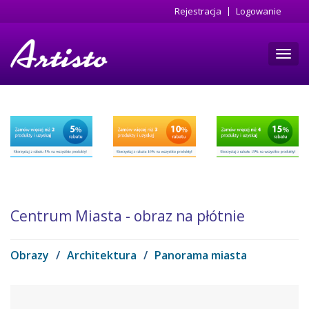
Przejdź
Rejestracja
Logowanie
do
treści
Toggl
navig
Centrum Miasta - obraz na płótnie
Obrazy
/
Architektura
/
Panorama miasta