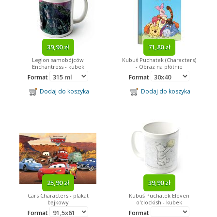
39,90 zł
71,80 zł
Legion samobójców
Kubuś Puchatek (Characters)
Enchantress - kubek
- Obraz na płótnie
Format
Format
Dodaj do koszyka
Dodaj do koszyka
25,90 zł
39,90 zł
Cars Characters - plakat
Kubuś Puchatek Eleven
bajkowy
o'clockish - kubek
Format
Format