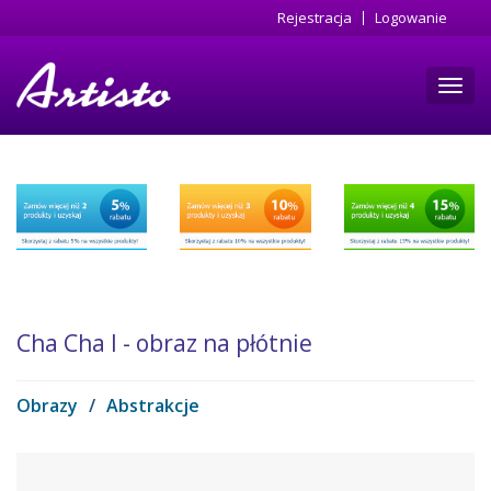
Przejdź
Rejestracja
Logowanie
do
treści
Toggl
navig
Cha Cha I - obraz na płótnie
Obrazy
/
Abstrakcje