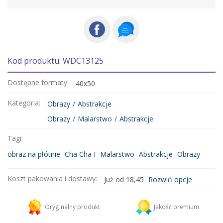
Kod produktu: WDC13125
Dostępne formaty:
40x50
Kategoria:
Obrazy
/
Abstrakcje
Obrazy
/
Malarstwo
/
Abstrakcje
Tagi:
obraz na płótnie
Cha Cha I
Malarstwo
Abstrakcje
Obrazy
Koszt pakowania i dostawy:
Już od 18,45
Rozwiń opcje
Kurier DHL
18,45 zł
Oryginalny produkt
Jakość premium
Dodaj więcej produktów do koszyka i zapłać za wysyłkę tylko raz!