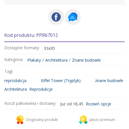
Kod produktu: PPR67012
Dostępne formaty:
33x95
Kategoria:
Plakaty
/
Architektura
/
Znane budowle
Tagi:
reprodukcja
Eiffel Tower (Tryptyk)
znane budowle
Architektura
Reprodukcje
Koszt pakowania i dostawy:
Już od 18,45
Rozwiń opcje
Kurier DHL
18,45 zł
Oryginalny produkt
Jakość premium
Dodaj więcej produktów do koszyka i zapłać za wysyłkę tylko raz!