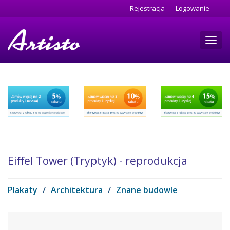
Przejdź
Rejestracja
Logowanie
do
treści
Toggl
navig
Eiffel Tower (Tryptyk) - reprodukcja
Plakaty
/
Architektura
/
Znane budowle