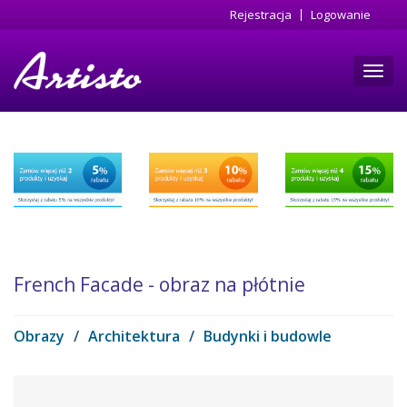
Przejdź
Rejestracja
Logowanie
do
treści
Toggl
navig
French Facade - obraz na płótnie
Obrazy
/
Architektura
/
Budynki i budowle