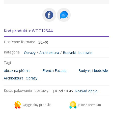
Kod produktu: WDC12544
Dostępne formaty:
30x40
Kategoria:
Obrazy
/
Architektura
/
Budynki i budowle
Tagi:
obraz na płótnie
French Facade
Budynki i budowle
Architektura
Obrazy
Koszt pakowania i dostawy:
Już od 18,45
Rozwiń opcje
Kurier DHL
18,45 zł
Oryginalny produkt
Jakość premium
Dodaj więcej produktów do koszyka i zapłać za wysyłkę tylko raz!